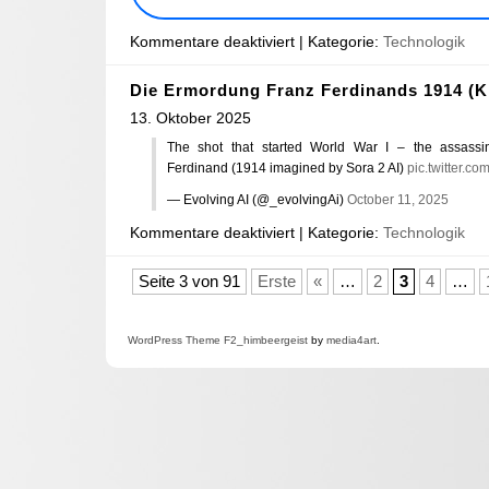
Kommentare deaktiviert
| Kategorie:
Technologik
Die Ermordung Franz Ferdinands 1914 (K
13. Oktober 2025
The shot that started World War I – the assassi
Ferdinand (1914 imagined by Sora 2 AI)
pic.twitter.
— Evolving AI (@_evolvingAi)
October 11, 2025
Kommentare deaktiviert
| Kategorie:
Technologik
Seite 3 von 91
Erste
«
…
2
3
4
…
WordPress
Theme F2
_himbeergeist
by
media4art
.