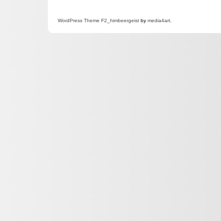
WordPress
Theme F2
_himbeergeist
by
media4art
.