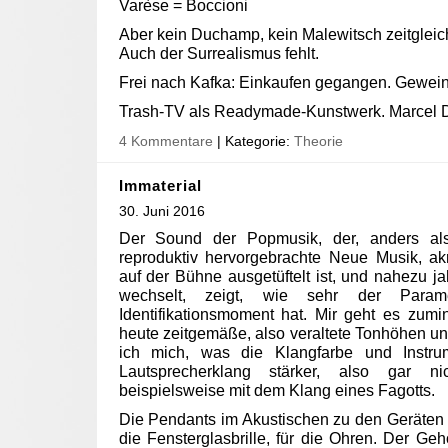
Varèse = Boccioni
Aber kein Duchamp, kein Malewitsch zeitgleich
Auch der Surrealismus fehlt.
Frei nach Kafka: Einkaufen gegangen. Gewein
Trash-TV als Readymade-Kunstwerk. Marcel
4 Kommentare
| Kategorie:
Theorie
Immaterial
30. Juni 2016
Der Sound der Popmusik, der, anders als
reproduktiv hervorgebrachte Neue Musik, akr
auf der Bühne ausgetüftelt ist, und nahezu j
wechselt, zeigt, wie sehr der Param
Identifikationsmoment hat. Mir geht es zu
heute zeitgemäße, also veraltete Tonhöhen u
ich mich, was die Klangfarbe und Instrume
Lautsprecherklang stärker, also gar nic
beispielsweise mit dem Klang eines Fagotts.
Die Pendants im Akustischen zu den Geräten 
die Fensterglasbrille, für die Ohren. Der Ge