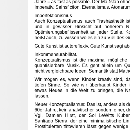
Jahre = as fast as possible. Der Maßstab ohne
Imperativ, Seinsfiction, Eternalismus, Atonaru
Imperfektionismus
Auch Konzeptualismus, auch Trashästhetik is
und in gewisser Hinsicht auf höherem Ni
Optimierungsbeflissenheit an jeder Stelle. Ko
heißt auch, zu wissen wo es ein zu Viel des Gu
Gute Kunst ist autoreflexiv. Gute Kunst sagt abg
Inkommensurabilität.
Konzeptualismus ist die maximal mögliche ni
quantisierbare Musik. Es geht allein um Qua
nicht vergleichbare Ideen. Semantik statt Math
Wir mögen es, wenn Kinder kreativ sind, da
tiefen Sinne. So wie wir überhaupt Kinder 
etwas Neues in die Welt zu bringen, die Na
lassen.
Neuer Konzeptualismus: Das ist, anders als 
60er Jahre, kein analytischer, sondern einer, d
Vgl. Damien Hirst, der Sol LeWitts Kuben
Santiago Sierra, der eine minimalistische L
Prostituierten tätowieren lässt gegen wenig