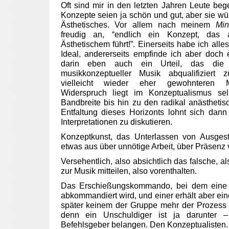
Oft sind mir in den letzten Jahren Leute be
Konzepte seien ja schön und gut, aber sie w
Ästhetisches. Vor allem nach meinem
Mi
freudig an, “endlich ein Konzept, das
Ästhetischem führt!”. Einerseits habe ich alle
Ideal, andererseits empfinde ich aber doch
darin eben auch ein Urteil, das die pr
musikkonzeptueller Musik abqualifiziert
vielleicht wieder eher gewohnteren M
Widerspruch liegt im Konzeptualismus sel
Bandbreite bis hin zu den radikal anästheti
Entfaltung dieses Horizonts lohnt sich dann
Interpretationen zu diskutieren.
Konzeptkunst, das Unterlassen von Ausgest
etwas aus über unnötige Arbeit, über Präsenz
Versehentlich, also absichtlich das falsche, a
zur Musik mitteilen, also vorenthalten.
Das Erschießungskommando, bei dem eine
abkommandiert wird, und einer erhält aber ein
später keinem der Gruppe mehr der Prozess
denn ein Unschuldiger ist ja darunter
Befehlsgeber belangen. Den Konzeptualisten.