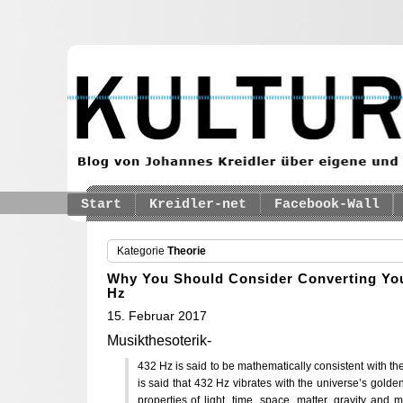
Start
Kreidler-net
Facebook-Wall
Kategorie
Theorie
Why You Should Consider Converting Yo
Hz
15. Februar 2017
Musikthesoterik-
432 Hz is said to be mathematically consistent with the 
is said that 432 Hz vibrates with the universe’s gold
properties of light, time, space, matter, gravity and 