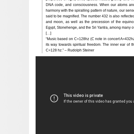
DNA code, and consciousness. When our atoms and 
harmony with the spiralling pattern of nature, our sens
said to be magnified. The number 432 is also reflected 
and moon, as well as the precession of the equino
Egypt, Stonehenge, and the Sri Yantra, among many ot
[…]
“Music based on C=128hz (C note in concert A=432hz
its way towards spiritual freedom. The inner ear of 
C=128 hz.” – Rudolph Steiner