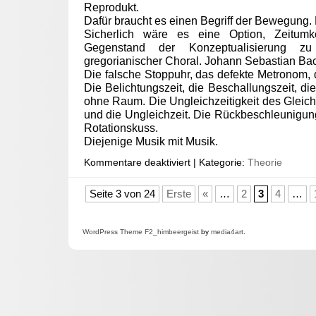
Reprodukt.
Dafür braucht es einen Begriff der Bewegung. Di
Sicherlich wäre es eine Option, Zeitumk
Gegenstand der Konzeptualisierung z
gregorianischer Choral. Johann Sebastian Ba
Die falsche Stoppuhr, das defekte Metronom,
Die Belichtungszeit, die Beschallungszeit, di
ohne Raum. Die Ungleichzeitigkeit des Gleichz
und die Ungleichzeit. Die Rückbeschleunigun
Rotationskuss.
Diejenige Musik mit Musik.
Kommentare deaktiviert
| Kategorie:
Theorie
Seite 3 von 24
Erste
«
…
2
3
4
…
WordPress
Theme F2
_himbeergeist
by
media4art
.