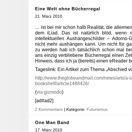
Eine Welt ohne Bücherregal
21. März 2010
… ist bei mir schon halb Realität, die allerme
dem iLiad. Das ist natürlich blöd, wenn
intellektuellen Aushängeschilder – Adorno
nicht mehr aushängen kann. Um nicht für g
zu werden hab ich tatsächlich schon mal be
ans einzig verbliebene Bücherregal einen Ze
Hinweis, dass ich ja (bereits) einen eReader b
Tageslink: Ein Artikel zum Thema „Abschied v
http://www.theglobeandmail.com/news/arts/a-la
bookshelf/article1488426/
(
via gizmodo
)
[ad#ad2]
2 Kommentare
| Kategorie:
Futurismus
One Man Band
17. März 2010