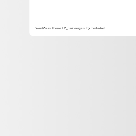
WordPress
Theme F2
_himbeergeist
by
media4art
.